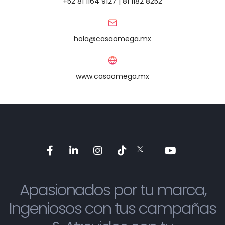
+52 ‭81 1164 9127‬ | 81 1182 8252
hola@casaomega.mx
www.casaomega.mx
Apasionados por tu marca,
Ingeniosos con tus campañas