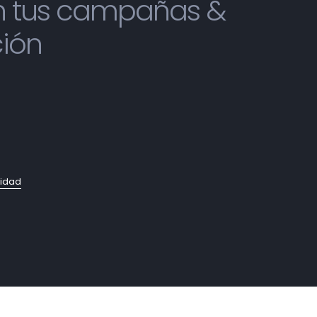
on tus campañas &
ción
cidad