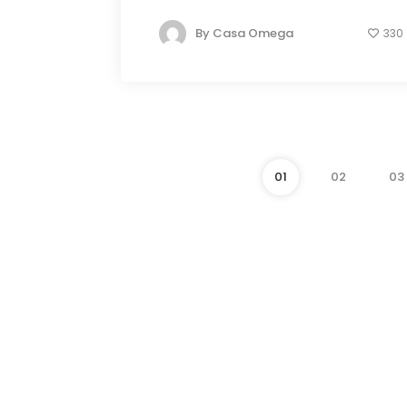
By
Casa Omega
330
01
02
03