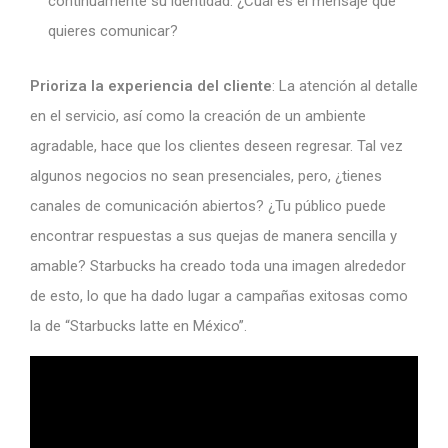
continuamente su identidad. ¿Cuál es el mensaje que
quieres comunicar?
Prioriza la experiencia del cliente
: La atención al detalle
en el servicio, así como la creación de un ambiente
agradable, hace que los clientes deseen regresar. Tal vez
algunos negocios no sean presenciales, pero, ¿tienes
canales de comunicación abiertos? ¿Tu público puede
encontrar respuestas a sus quejas de manera sencilla y
amable? Starbucks ha creado toda una imagen alrededor
de esto, lo que ha dado lugar a campañas exitosas como
la de “Starbucks latte en México”.